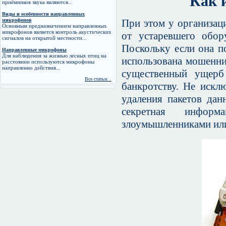
Как 
приёмников звука являются...
Виды и особенности направленных
микрофонов
При этом у организаци
Основным предназначением направленных
микрофонов является контроль акустических
от устаревшего обор
сигналов на открытой местности...
Поскольку если она п
Направленные микрофоны
Для наблюдения за жизнью лесных птиц на
использована мошенни
расстоянии используются микрофоны
направленно действия...
существенный ущерб
Все статьи...
банкротству. Не искл
удаления пакетов да
секретная инфор
злоумышленниками или