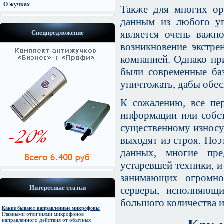
О жучках
Также для многих ор
данным из любого уг
является очень важн
Спецпредложение
возникновение экстре
компанией. Однако при
были современные ба
уничтожать, дабы обес
К сожалению, все пе
информации или собст
существенному износу,
выходят из строя. Поэ
данных, многие пре
устаревшей техники, и
занимающих огромно
Интересные статьи
серверы, исполняющ
большого количества 
Какие бывают направленные микрофоны
Главными отличиями микрофонов
направленного действия от обычных