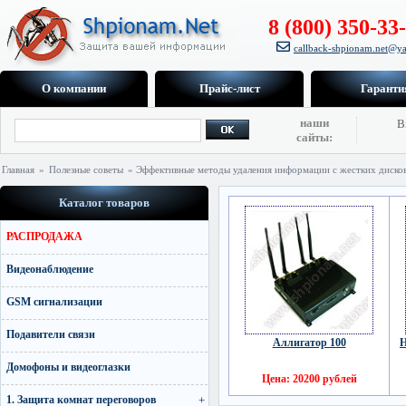
8 (800) 350-33
callback-shpionam.net@ya
О компании
Прайс-лист
Гаранти
наши
В
сайты:
Главная
»
Полезные советы
» Эффективные методы удаления информации с жестких диско
Каталог товаров
РАСПРОДАЖА
Видеонаблюдение
GSM сигнализации
Подавители связи
Аллигатор 100
Н
Домофоны и видеоглазки
Цена: 20200 рублей
1. Защита комнат переговоров