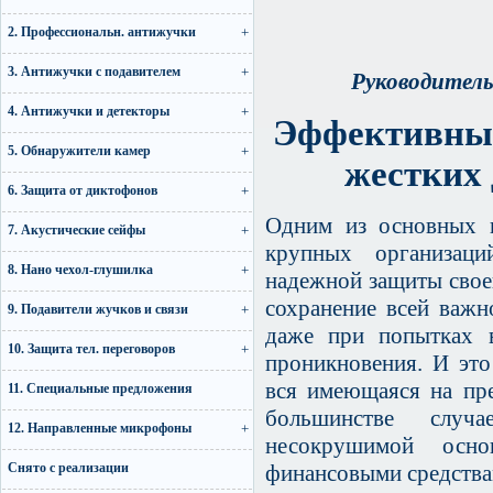
2. Профессиональн. антижучки
3. Антижучки с подавителем
Руководитель
4. Антижучки и детекторы
Эффективные
5. Обнаружители камер
жестких 
6. Защита от диктофонов
Одним из основных п
7. Акустические сейфы
крупных организаций
8. Нано чехол-глушилка
надежной защиты сво
сохранение всей важ
9. Подавители жучков и связи
даже при попытках в
10. Защита тел. переговоров
проникновения. И это
вся имеющаяся на пр
11. Специальные предложения
большинстве слу
12. Направленные микрофоны
несокрушимой осно
Снято с реализации
финансовыми средства