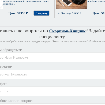
конфиденциальной информации через
прибора выполне
смартфо...
Цена: 34350 ₽
Цена: 56
В корзину
от 3-х штук 55450 ₽
тались еще вопросы по
? Задайте
Скорпион-Хищник
специалисту.
просы обрабатываются в порядке очереди. Ответ Вы получите в течение 1-2 рабочих дн
м обращаться:
я связи:
фон:
бщение или вопрос: