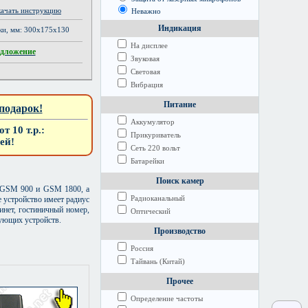
качать инструкцию
Неважно
Индикация
вки, мм: 300х175х130
На дисплее
едложение
Звуковая
Световая
Вибрация
Питание
подарок!
Аккумулятор
 10 т.р.:
Прикуриватель
ей!
Сеть 220 вольт
Батарейки
Поиск камер
ь GSM 900 и GSM 1800, а
Радиоканальный
 устройство имеет радиус
инет, гостиничный номер,
Оптический
рующих устройств.
Производство
Россия
Тайвань (Китай)
Прочее
Определение частоты