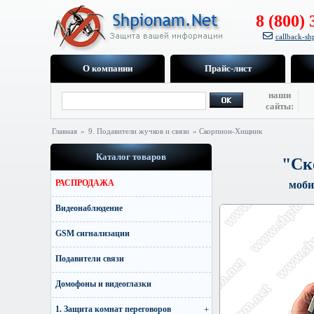
8 (800) 
callback-s
О компании
Прайс-лист
наши
сайты:
Главная
»
9. Подавители жучков и связи
» Скорпион-Хищник
Каталог товаров
"Ск
РАСПРОДАЖА
моби
Видеонаблюдение
GSM сигнализации
Подавители связи
Домофоны и видеоглазки
1. Защита комнат переговоров