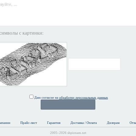
символы с картинки:
Даю согласие на
обработку персональных данных
мпании
Прайс-лист
Гарантия
Доставка / Оплата
Дилерам
Отз
2005–2026 shpionam.net