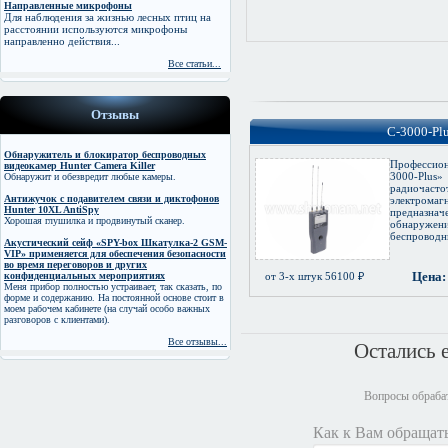
Направленные микрофоны
Для наблюдения за жизнью лесных птиц на
расстоянии используются микрофоны
направленно действия...
Все статьи...
Отзывы
C-3000-Pl
Обнаружитель и блокиратор беспроводных
Професси
видеокамер Hunter Camera Killer
3000-Pl
Обнаружит и обезвредит любые камеры.
радиоча
Антижучок c подавителем связи и диктофонов
электр
Hunter 10XL AntiSpy
предназн
Хорошая глушилка и продвинутый сканер.
обнаружени
беспроводны
Акустический сейф «SPY-box Шкатулка-2 GSM-
VIP» применяется для обеспечения безопасности
во время переговоров и других
Цена:
конфиденциальных мероприятиях
от 3-х штук 56100 ₽
Меня прибор полностью устраивает, так сказать, по
форме и содержанию. На постоянной основе стоит в
моем рабочем кабинете (на случай особо важных
разговоров с клиентами).
Все отзывы...
Остались 
Вопросы обрабат
Как к Вам обращать