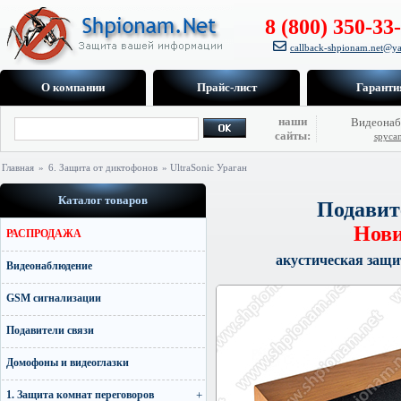
8 (800) 350-33
callback-shpionam.net@ya
О компании
Прайс-лист
Гаранти
наши
Видеонаб
сайты:
spyca
Главная
»
6. Защита от диктофонов
» UltraSonic Ураган
Каталог товаров
Подавит
Нови
РАСПРОДАЖА
акустическая защи
Видеонаблюдение
GSM сигнализации
Подавители связи
Домофоны и видеоглазки
1. Защита комнат переговоров