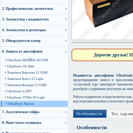
2. Профессиональн. антижучки
3. Антижучки с подавителем
4. Антижучки и детекторы
5. Обнаружители камер
6. Защита от диктофонов
Дорогие друзья! П
UltraSonic-ШАЙБА-50-GSM
UltraSonic-18-Лайт
Хамелеон Борсетка-12 GSM
Подавитель диктофонов UltraSoni
Хамелеон Клатч-12 Light
предотвращения записи и прослушив
«голосовой хор» имитирует множеств
Хамелеон Колонка-12 GSM
разобрать содержание разговора на зап
UltraSonic-6-SPY
Работа подавителя осуществляется как 
UltraSonic-ТУБА-50-Light
акустической колонки и позволяет прои
UltraSonic Ураган
7. Акустические сейфы
Особенности
Тех. хар-ки
8. Нано чехол-глушилка
Особенности