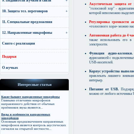
9. Подавители жучков и связи
Акустическая защита от
"голосовой хор" - аудиозапи
10. Защита тел. переговоров
которой невозможно выделить
Регулировка громкости ак
11. Специальные предложения
«голосового хора» можно на
12. Направленные микрофоны
Автономная работа до 4 ча
также использовать его в
Снято с реализации
электросети.
Функции аудио-колонк
Подарки
аудиозаписей с подключенных
USB-носителей.
О жучках
Корпус устройства выполн
привлекать лишнего вниман
интерьер.
Интересные статьи
Питание от USB.
Подзаря
можно от любого источника 
Какие бывают направленные микрофоны
Главными отличиями микрофонов
направленного действия от обычных
приёмников звука являются...
Виды и особенности направленных
микрофонов
Основным предназначением направленных
микрофонов является контроль акустических
сигналов на открытой местности...