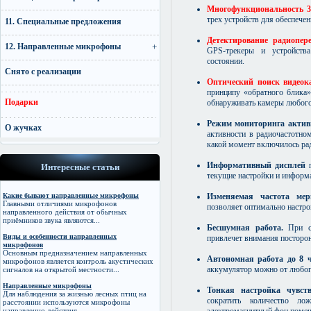
Многофункциональность 3 
трех устройств для обеспече
11. Специальные предложения
Детектирование радиопер
12. Направленные микрофоны
GPS-трекеры и устройств
состоянии.
Снято с реализации
Оптический поиск видеок
принципу «обратного блика»
Подарки
обнаруживать камеры любого
Режим мониторинга актив
О жучках
активности в радиочастотно
какой момент включилось ра
Информативный дисплей
п
Интересные статьи
текущие настройки и информ
Изменяемая частота м
Какие бывают направленные микрофоны
Главными отличиями микрофонов
позволяет оптимально настро
направленного действия от обычных
приёмников звука являются...
Бесшумная работа.
При с
Виды и особенности направленных
привлечет внимания посторон
микрофонов
Основным предназначением направленных
Автономная работа до 8 
микрофонов является контроль акустических
аккумулятор можно от любог
сигналов на открытой местности...
Направленные микрофоны
Тонкая настройка чувств
Для наблюдения за жизнью лесных птиц на
сократить количество ло
расстоянии используются микрофоны
электромагнитный фон помещ
направленно действия...