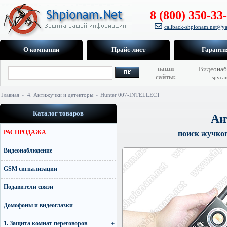
8 (800) 350-33
callback-shpionam.net@ya
О компании
Прайс-лист
Гаранти
наши
Видеонаб
сайты:
spyca
Главная
»
4. Антижучки и детекторы
» Hunter 007-INTELLECT
Каталог товаров
Ан
РАСПРОДАЖА
поиск жучков
Видеонаблюдение
GSM сигнализации
Подавители связи
Домофоны и видеоглазки
1. Защита комнат переговоров