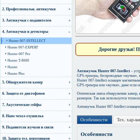
2. Профессиональн. антижучки
3. Антижучки с подавителем
4. Антижучки и детекторы
Hunter 007-INTELLECT
Hunter 007-EXPERT
Дорогие друзья! П
Hunter-007 Pro
Hunter T-8000
Hunter
Антижучок Hunter 007-Intellect
– уст
Hunter Plus
GPS-трекеры, беспроводные «жучки», 
Hunter 007-Intellect оснащен магнитн
5. Обнаружители камер
GPS-трекеры или «жучки», даже если о
6. Защита от диктофонов
Оптическая линза обнаружения камер, 
размеров. Так как используется технол
7. Акустические сейфы
Антижучок Hunter 007-Intellect оснаще
8. Нано чехол-глушилка
Особенности
Тех. хар-ки
9. Подавители жучков и связи
Особенности
10. Защита тел. переговоров