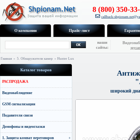
8 (800) 350-33
callback-shpionam.net@ya
О компании
Прайс-лист
Гаранти
наши
Видеонаб
сайты:
spyca
Главная
»
5. Обнаружители камер
» Hunter Lux
Каталог товаров
Антиж
"
РАСПРОДАЖА
широкий диа
Видеонаблюдение
GSM сигнализации
Подавители связи
Домофоны и видеоглазки
1. Защита комнат переговоров