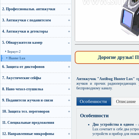
2. Профессиональн. антижучки
3. Антижучки с подавителем
4. Антижучки и детекторы
5. Обнаружители камер
Беркут-2
Дорогие друзья! П
Hunter Lux
6. Защита от диктофонов
7. Акустические сейфы
Антижучок "Antibug Hunter Lux"
п
жучков и прочих радиопередающих у
беспроводному каналу.
8. Нано чехол-глушилка
9. Подавители жучков и связи
Особенности
Описание
10. Защита тел. переговоров
Особенности
11. Специальные предложения
Два устройства в одном
– 
Lux сочетает в себе два уст
12. Направленные микрофоны
устройств и прибор для поис