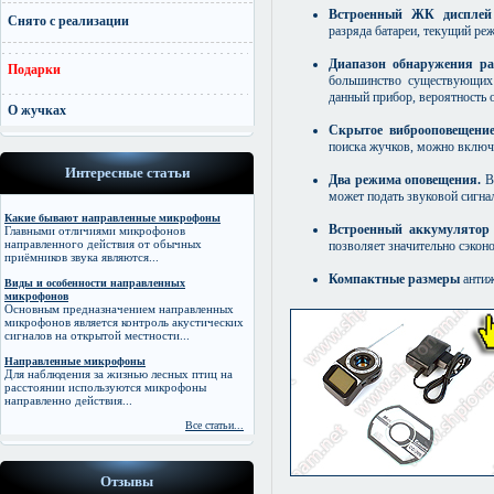
Встроенный ЖК дисплей
Снято с реализации
разряда батареи, текущий реж
Диапазон обнаружения ра
Подарки
большинство существующих 
данный прибор, вероятность 
О жучках
Скрытое виброоповещени
поиска жучков, можно включ
Интересные статьи
Два режима оповещения.
В 
может подать звуковой сигна
Какие бывают направленные микрофоны
Встроенный аккумулятор
Главными отличиями микрофонов
направленного действия от обычных
позволяет значительно сэкон
приёмников звука являются...
Компактные размеры
антиж
Виды и особенности направленных
микрофонов
Основным предназначением направленных
микрофонов является контроль акустических
сигналов на открытой местности...
Направленные микрофоны
Для наблюдения за жизнью лесных птиц на
расстоянии используются микрофоны
направленно действия...
Все статьи...
Отзывы