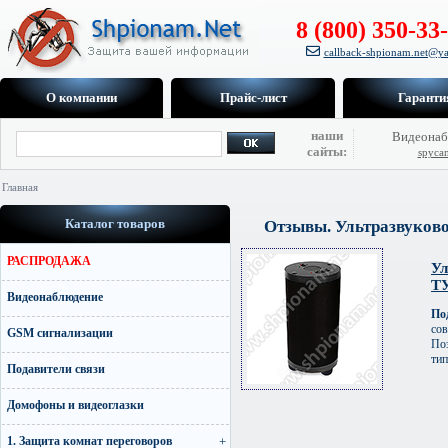
8 (800) 350-33
callback-shpionam.net@ya
О компании
Прайс-лист
Гаранти
наши
Видеонаб
сайты:
spyca
Главная
Каталог товаров
Отзывы. Ультразвуково
РАСПРОДАЖА
Ул
Т
Видеонаблюдение
По
со
GSM сигнализации
По
тип
Подавители связи
Домофоны и видеоглазки
1. Защита комнат переговоров