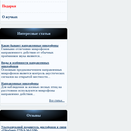
Подарки
О жучках
Интересные статьи
Какие бывают направленные микрофоны
Главными отличиями микрофонов
направленного действия от обычных
приёмников звука являются...
Виды и особенности направленных
микрофонов
Основным предназначением направленных
микрофонов является контроль акустических
сигналов на открытой местности...
Направленные микрофоны
Для наблюдения за жизнью лесных птиц на
расстоянии используются микрофоны
направленно действия...
Все статьи...
Отзывы
Ультразвуковой подавитель диктофонов и связи
«UltraSonic-ТУБА-50-GSM»