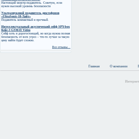
Настоящий монстр-подавитель. Советую, если
нужен высокий уровень безопасности
Ультразвуковой подавитель диктофонов
«UltraSonic-18-Лайт»
Подавитель компактный и прочный.
Интеллектуальный акустический сейф SPY-box
Кейс-3 GSM-П Video
Сейф хоть и дорогостоящий, но когда нужна полная
безопасность от всех угроз – что-то лучше за такую
цену найти будет сложно.
Все отзывы...
Главная
О компании
Интернет