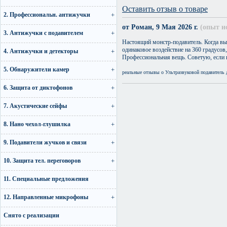
Оставить отзыв о товаре
2. Профессиональн. антижучки
от Роман, 9 Мая 2026 г.
(опыт и
3. Антижучки с подавителем
Настоящий монстр-подавитель. Когда выб
одинаковое воздействие на 360 градусов
4. Антижучки и детекторы
Профессиональная вещь. Советую, если 
5. Обнаружители камер
реальные отзывы о Ультразвуковой подавитель
6. Защита от диктофонов
7. Акустические сейфы
8. Нано чехол-глушилка
9. Подавители жучков и связи
10. Защита тел. переговоров
11. Специальные предложения
12. Направленные микрофоны
Снято с реализации